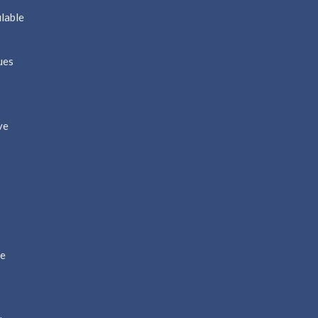
lable
ues
ve
ie