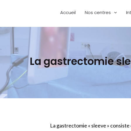
Accueil
Nos centres
In
La gastrectomie sl
La gastrectomie « sleeve » consiste 