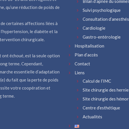
Bilan d’apnée du sommei
e, qu’une réduction de poids de
Suivi psychologique
Consultation d’anesthés
de certaines affections liées à
Cardiologie
 l’hypertension, le diabète et la
Gastro-entérologie
tervention chirurgicale.
Hospitalisation
Plan d’accès
t ont échoué, est la seule option
 long terme. Cependant,
Contact
émarche essentielle d’adaptation
Liens
e) du fait que la perte de poids
Calcul de l’IMC
essite votre coopération et
Site chirurgie des hernie
g terme.
Site chirurgie des hémo
Centre d’esthétique
Actualités