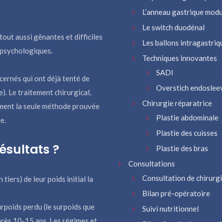
L’anneau gastrique modu
Le switch duodénal
out aussi gênantes et difficiles
Les ballons intragastriq
 psychologiques.
Techniques innovantes
SADI
ncernés qui ont déjà tenté de
Overstich endoslee
). Le traitement chirurgical,
Chirurgie réparatrice
lement la seule méthode prouvée
Plastie abdominale
e.
Plastie des cuisses
résultats ?
Plastie des bras
Consultations
Consultation de chirurg
iers) de leur poids initial la
Bilan pré-opératoire
rpoids perdu (le surpoids que
Suivi nutritionnel
rès 10-15 ans. Les régimes et