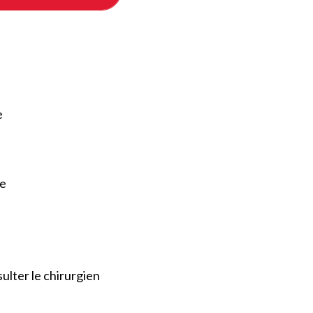
e
re
sulter le chirurgien