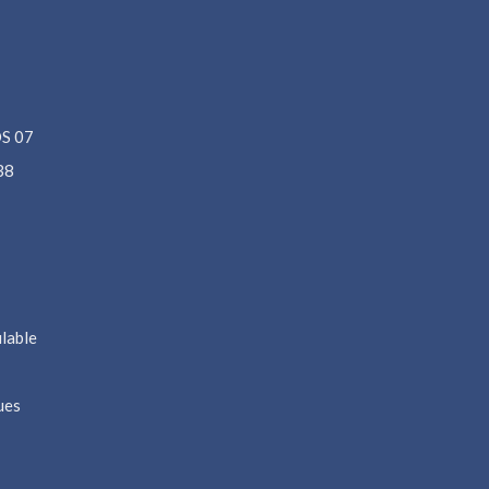
S 07
38
lable
ues