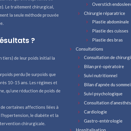
Overstich endoslee
). Le traitement chirurgical,
Chirurgie réparatrice
lement la seule méthode prouvée
Plastie abdominale
e.
Plastie des cuisses
résultats ?
Plastie des bras
Consultations
Consultation de chirurg
iers) de leur poids initial la
Bilan pré-opératoire
rpoids perdu (le surpoids que
Suivi nutritionnel
rès 10-15 ans. Les régimes et
Bilan d’apnée du sommei
e, qu’une réduction de poids de
Suivi psychologique
Consultation d’anesthés
de certaines affections liées à
Cardiologie
 l’hypertension, le diabète et la
Gastro-entérologie
tervention chirurgicale.
Hospitalisation