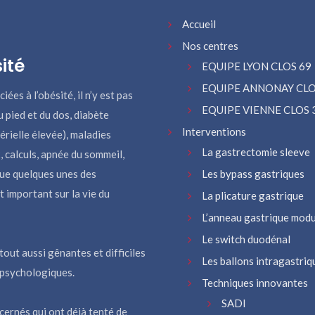
Accueil
Nos centres
ité
EQUIPE LYON CLOS 69
EQUIPE ANNONAY CLO
ées à l’obésité, il n’y est pas
EQUIPE VIENNE CLOS 
u pied et du dos, diabète
Interventions
érielle élevée), maladies
La gastrectomie sleeve
 calculs, apnée du sommeil,
que quelques unes des
Les bypass gastriques
 important sur la vie du
La plicature gastrique
L’anneau gastrique modu
Le switch duodénal
out aussi gênantes et difficiles
Les ballons intragastriq
 psychologiques.
Techniques innovantes
SADI
ncernés qui ont déjà tenté de