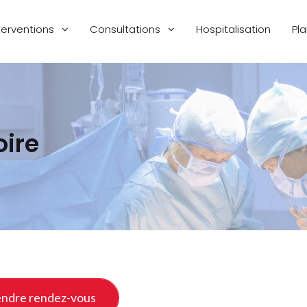
terventions
Consultations
Hospitalisation
Pl
oire
ndre rendez-vous