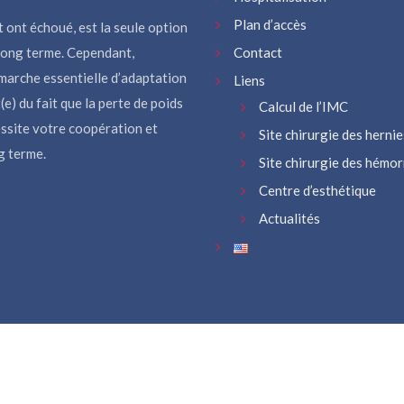
Plan d’accès
t ont échoué, est la seule option
 long terme. Cependant,
Contact
émarche essentielle d’adaptation
Liens
e) du fait que la perte de poids
Calcul de l’IMC
essite votre coopération et
Site chirurgie des hernie
g terme.
Site chirurgie des hémo
Centre d’esthétique
Actualités
evard de la bataille de Stalingrad 69006 Lyon, Tél : 04 78 00 45 